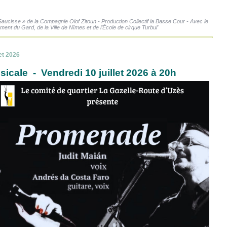
Saucisse » de la Compagnie Olof Zitoun - Production Collectif la Basse Cour - Avec le
ent du Gard, de la Ville de Nîmes et de l’École de cirque Turbul’
let 2026
icale - Vendredi 10 juillet 2026 à 20h