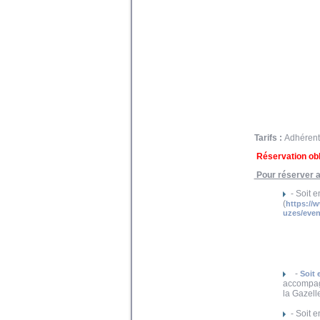
Tarifs :
Adhérent 
Réservation obl
Pour réserver a
- Soit 
(
https://
uzes/even
-
Soit 
accompagn
la Gazell
- Soit 