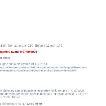
18€ - Non adhérent : 22€ - Enfant (-10ans) : 10€
igatoire avant le 07/09/2026
u choix :
en ligne sur la plateforme HELLOASSO
www.helloasso.com/associations/comite-de-quartier-la-gazelle-route-d-
ements/brico-saucisses-aligot-dimanche-13-septembre-2026
)
le remplir et le déposer
en téléchargeant le bulletin d'inscription ici,
é de votre réglement dans la boite aux lettres du comité : 2A rue de
e - 30000 Nimes
en téléphonant au
07 82 24 79 70