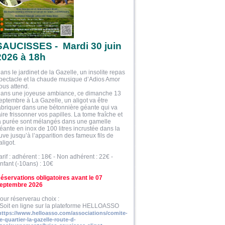
SAUCISSES - Mardi 30 juin
2026 à 18h
ans le jardinet de la Gazelle, un insolite repas
pectacle et la chaude musique d’Adios Amor
ous attend.
ans une joyeuse ambiance, ce dimanche 13
eptembre à La Gazelle, un aligot va être
abriquer dans une bétonnière géante qui va
aire frissonner vos papilles. La tome fraîche et
a purée sont mélangés dans une gamelle
éante en inox de 100 litres incrustée dans la
uve jusqu’à l’apparition des fameux fils de
’aligot.
arif : adhérent : 18€ - Non adhérent : 22€ -
nfant (-10ans) : 10€
éservations obligatoires avant le 07
eptembre 2026
our réserverau choix :
 Soit en ligne sur la plateforme HELLOASSO
https://www.helloasso.com/associations/comite-
e-quartier-la-gazelle-route-d-