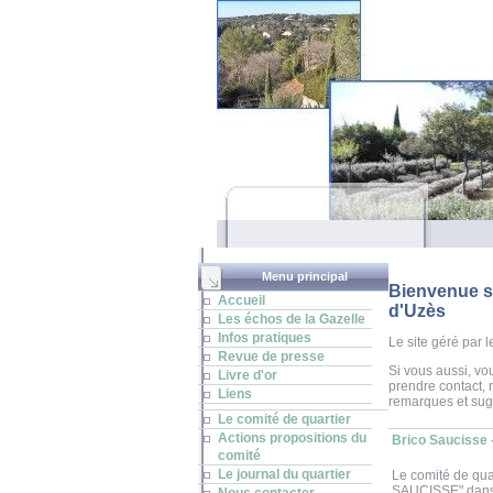
Accueil
Menu principal
Bienvenue su
Accueil
d'Uzès
Les échos de la Gazelle
Infos pratiques
Le site géré par l
Revue de presse
Si vous aussi, vo
Livre d'or
prendre contact, 
Liens
remarques et sug
Le comité de quartier
Actions propositions du
Brico Saucisse 
comité
Le journal du quartier
Le comité de quar
SAUCISSE" dans l