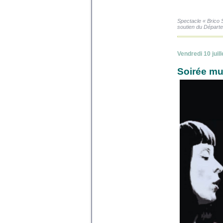
Spectacle « Brico 
soutien du Départem
Vendredi 10 juil
Soirée mus