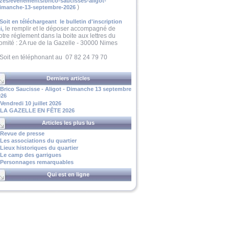
zes/evenements/brico-saucisses-aligot-
)
imanche-13-septembre-2026
Soit en téléchargeant le bulletin d'inscription
le remplir et le déposer accompagné de
i,
otre réglement dans la boite aux lettres du
omité : 2A rue de la Gazelle - 30000 Nimes
 Soit en téléphonant au 07 82 24 79 70
Derniers articles
Brico Saucisse - Aligot - Dimanche 13 septembre
026
Vendredi 10 juillet 2026
LA GAZELLE EN FÊTE 2026
Articles les plus lus
Revue de presse
Les associations du quartier
Lieux historiques du quartier
Le camp des garrigues
Personnages remarquables
Qui est en ligne