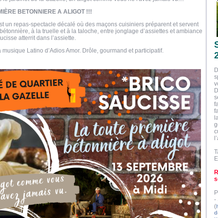
IÈRE BETONNIERE A ALIGOT !!!
st un repas-spectacle décalé où des maçons cuisiniers préparent et servent
 bétonnière, à la truelle et à la taloche, entre jonglage d’assiettes et ambiance
ucisse atterrit dans l’assiette.
a musique Latino d’Adios Amor. Drôle, gourmand et participatif.
D
s
v
D
s
f
f
l
g
c
l
T
E
R
s
P
-
(
d