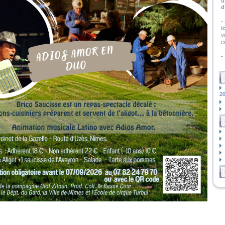
u
d
-
ic
v
c
-
2