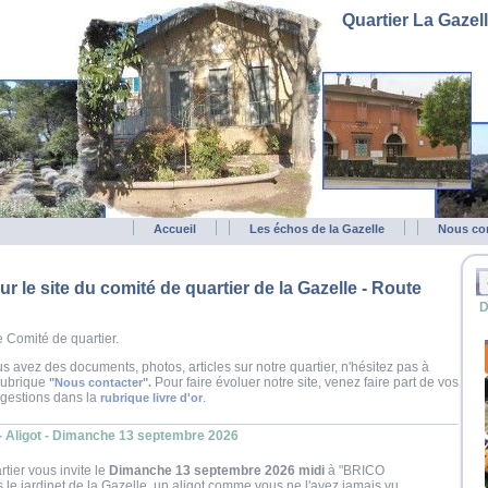
Quartier La Gazel
Accueil
Les échos de la Gazelle
Nous co
r le site du comité de quartier de la Gazelle - Route
D
e Comité de quartier.
us avez des documents, photos, articles sur notre quartier, n'hésitez pas à
rubrique
Pour faire évoluer notre site, venez faire part de vos
"Nous contacter".
gestions dans la
.
rubrique livre d'or
- Aligot - Dimanche 13 septembre 2026
tier vous invite le
Dimanche 13 septembre 2026 midi
à "BRICO
e jardinet de la Gazelle, un aligot comme vous ne l'avez jamais vu....