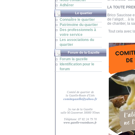
Nous contacter
Adhérer
LA TOUTE PREM
Le quartier
Brico Saucisse e
de l’aligot… à la
Connaître le quartier
de chantier, la sa
Patrimoine du quartier
Des professionnels à
Tout cela avec l
votre service
Les associations du
quartier
Forum de la Gazelle
Forum la gazelle
Identification pour le
forum
Comité de quartier de
la Gazelle-Route d'Uzès
comitegazelle@yahoo.fr
2a rue de la Gazelle
salle M.Gouvernet 30000 Nîmes
Téléphone: 07 82 24 79 70
www.gazelle-routeduzes.fr