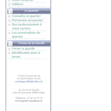
Nous contacter
Adhérer
Le quartier
Connaître le quartier
Patrimoine du quartier
Des professionnels à
votre service
Les associations du
quartier
Forum de la Gazelle
Forum la gazelle
Identification pour le
forum
Comité de quartier de
la Gazelle-Route d'Uzès
comitegazelle@yahoo.fr
2a rue de la Gazelle
salle M.Gouvernet 30000 Nîmes
Téléphone: 07 82 24 79 70
www.gazelle-routeduzes.fr