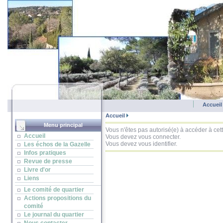
Accueil
Des professionnels à votre service
Accueil
Menu principal
Vous n'êtes pas autorisé(e) à accéder à cet
Accueil
Vous devez vous connecter.
Vous devez vous identifier.
Les échos de la Gazelle
Infos pratiques
Revue de presse
Livre d'or
Liens
Le comité de quartier
Actions propositions du
comité
Le journal du quartier