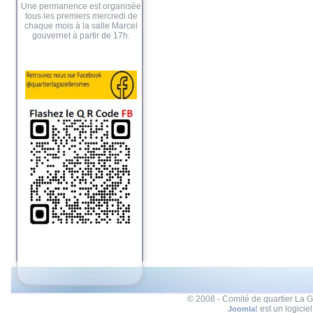
Une permanence est organisée
tous les premiers mercredi de
chaque mois à la salle Marcel
gouvernet à partir de 17h.
© 2008 - Comité de quartier La G
est un logicie
Joomla!